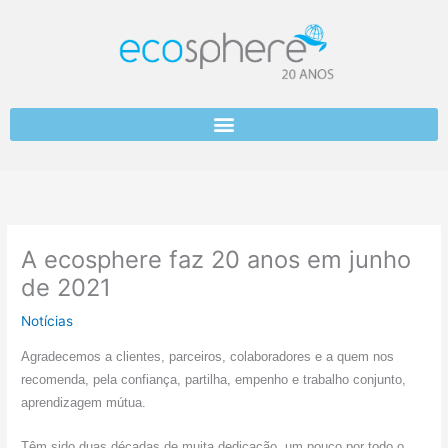
Skip
to
content
A ecosphere faz 20 anos em junho
de 2021
Notícias
Agradecemos a clientes, parceiros, colaboradores e a quem nos
recomenda, pela confiança, partilha, empenho e trabalho conjunto,
aprendizagem mútua.
Têm sido duas décadas de muita dedicação, um pouco por todo o