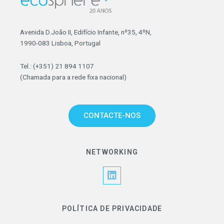
Avenida D.João II, Edifício Infante, nº35, 4ºN,
1990-083 Lisboa, Portugal
Tel.: (+351) 21 894 1107
(Chamada para a rede fixa nacional)
CONTACTE-NOS
NETWORKING
L
i
n
k
POLÍTICA DE PRIVACIDADE
e
d