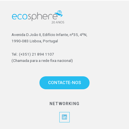
Avenida D.João II, Edifício Infante, nº35, 4ºN,
1990-083 Lisboa, Portugal
Tel.: (+351) 21 894 1107
(Chamada para a rede fixa nacional)
CONTACTE-NOS
NETWORKING
L
i
n