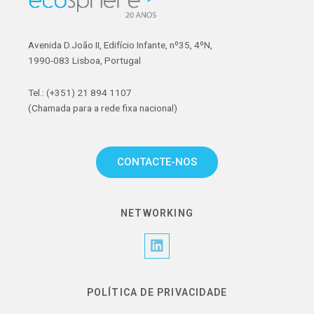
Avenida D.João II, Edifício Infante, nº35, 4ºN,
1990-083 Lisboa, Portugal
Tel.: (+351) 21 894 1107
(Chamada para a rede fixa nacional)
CONTACTE-NOS
NETWORKING
L
i
n
k
POLÍTICA DE PRIVACIDADE
e
d