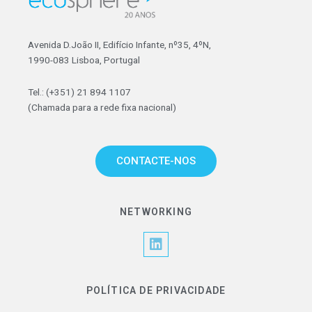
Avenida D.João II, Edifício Infante, nº35, 4ºN,
1990-083 Lisboa, Portugal
Tel.: (+351) 21 894 1107
(Chamada para a rede fixa nacional)
CONTACTE-NOS
NETWORKING
L
i
n
k
POLÍTICA DE PRIVACIDADE
e
d