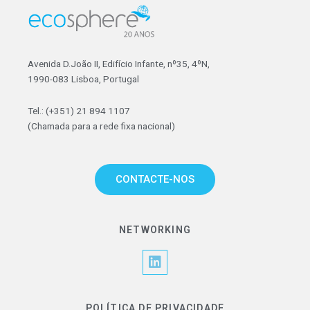
Avenida D.João II, Edifício Infante, nº35, 4ºN,
1990-083 Lisboa, Portugal
Tel.: (+351) 21 894 1107
(Chamada para a rede fixa nacional)
CONTACTE-NOS
NETWORKING
L
i
n
k
POLÍTICA DE PRIVACIDADE