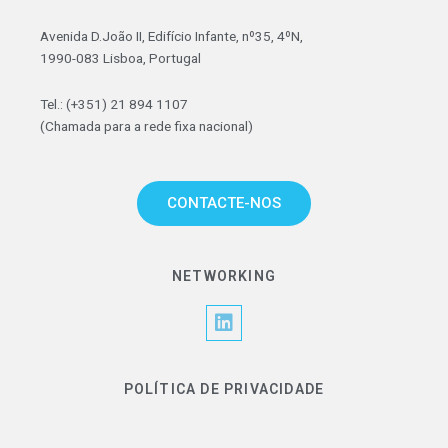
Avenida D.João II, Edifício Infante, nº35, 4ºN,
1990-083 Lisboa, Portugal
Tel.: (+351) 21 894 1107
(Chamada para a rede fixa nacional)
CONTACTE-NOS
NETWORKING
L
i
n
k
POLÍTICA DE PRIVACIDADE
e
d
i