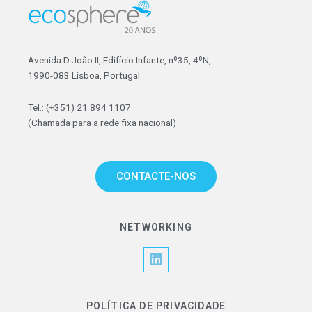
Avenida D.João II, Edifício Infante, nº35, 4ºN,
1990-083 Lisboa, Portugal
Tel.: (+351) 21 894 1107
(Chamada para a rede fixa nacional)
CONTACTE-NOS
NETWORKING
L
i
n
k
POLÍTICA DE PRIVACIDADE
e