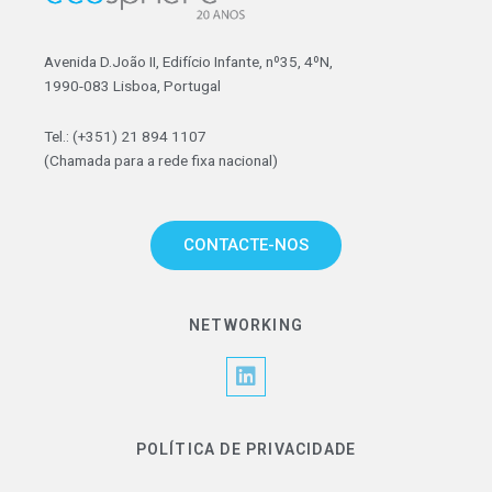
Avenida D.João II, Edifício Infante, nº35, 4ºN,
1990-083 Lisboa, Portugal
Tel.: (+351) 21 894 1107
(Chamada para a rede fixa nacional)
CONTACTE-NOS
NETWORKING
L
i
n
k
POLÍTICA DE PRIVACIDADE
e
d